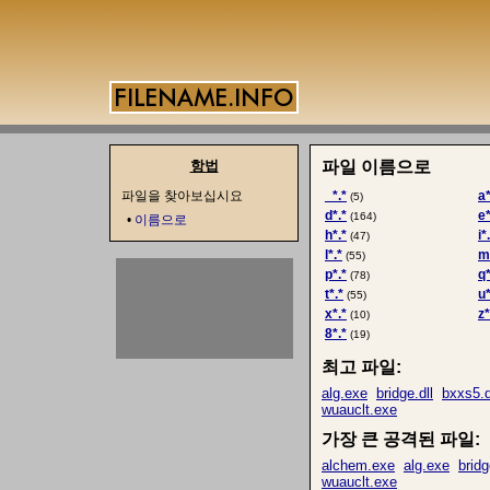
항법
파일 이름으로
파일을 찾아보십시요
_*.*
a*
(5)
d*.*
e*
(164)
•
이름으로
h*.*
i*
(47)
l*.*
m
(55)
p*.*
q*
(78)
t*.*
u*
(55)
x*.*
z*
(10)
8*.*
(19)
최고 파일:
alg.exe
bridge.dll
bxxs5.d
wuauclt.exe
가장 큰 공격된 파일:
alchem.exe
alg.exe
bridg
wuauclt.exe