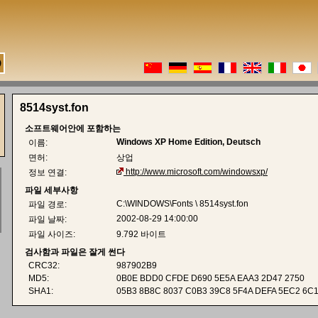
8514syst.fon
소프트웨어안에 포함하는
Windows XP Home Edition, Deutsch
이름:
면허:
상업
http://www.microsoft.com/windowsxp/
정보 연결:
파일 세부사항
C:\WINDOWS\Fonts \ 8514syst.fon
파일 경로:
2002-08-29 14:00:00
파일 날짜:
파일 사이즈:
9.792 바이트
검사함과 파일은 잘게 썬다
CRC32:
987902B9
MD5:
0B0E BDD0 CFDE D690 5E5A EAA3 2D47 2750
SHA1:
05B3 8B8C 8037 C0B3 39C8 5F4A DEFA 5EC2 6C