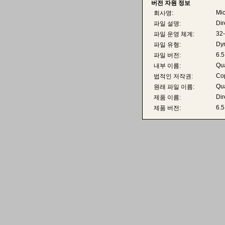
버전 자원 정보
Mic
회사명:
Di
파일 설명:
32-
파일 운영 체계:
Dyn
파일 유형:
6.5
파일 버전:
Qua
내부 이름:
Cop
법적인 저작권:
Qua
원래 파일 이름:
Di
제품 이름:
6.5
제품 버전: