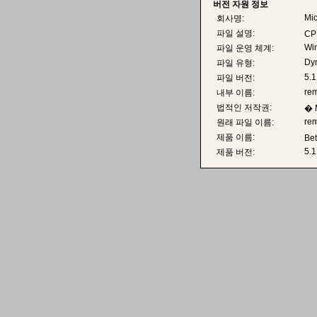
버전 자원 정보
Mic
회사명:
파일 설명:
CP
Wi
파일 운영 체계:
Dyn
파일 유형:
5.1
파일 버전:
rem
내부 이름:
법적인 저작권:
� M
rem
원래 파일 이름:
제품 이름:
Be
5.1
제품 버전: