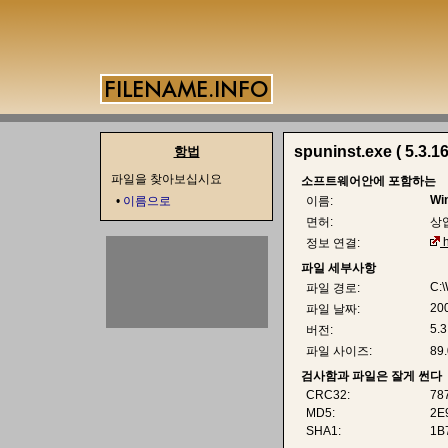
spuninst.exe ( 5.3.16
항법
파일을 찾아보십시요
소프트웨어안에 포함하는
Wi
•
이름으로
이름:
면허:
상
정보 연결:
파일 세부사항
C:\
파일 경로:
20
파일 날짜:
5.3
버전:
파일 사이즈:
89
검사함과 파일은 잘게 썬다
CRC32:
78
MD5:
2E
SHA1:
1B